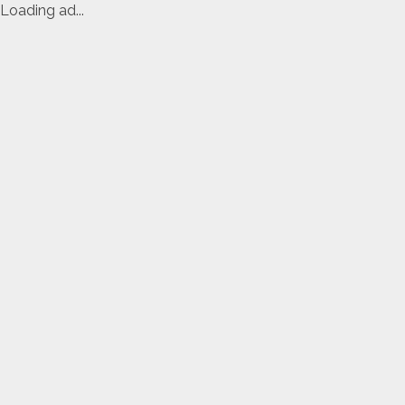
Loading ad...
Skip
to
content