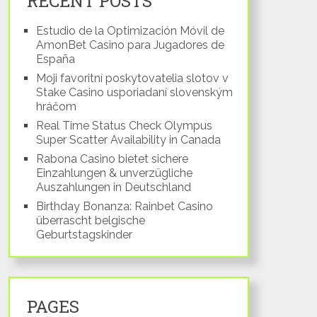
RECENT POSTS
Estudio de la Optimización Móvil de
AmonBet Casino para Jugadores de
España
Moji favoritní poskytovatelia slotov v
Stake Casino usporiadaní slovenským
hráčom
Real Time Status Check Olympus
Super Scatter Availability in Canada
Rabona Casino bietet sichere
Einzahlungen & unverzügliche
Auszahlungen in Deutschland
Birthday Bonanza: Rainbet Casino
überrascht belgische
Geburtstagskinder
PAGES