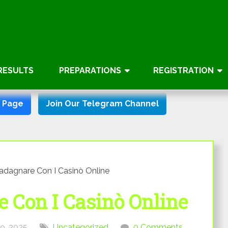
RESULTS
PREPARATIONS
REGISTRATION
k Page
Join Our Telegram Channel
dagnare Con I Casinò Online
 Con I Casinò Online
9, 2025
Uncategorized
0 Comments