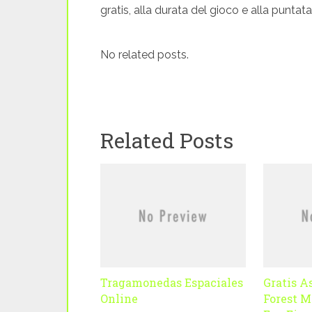
gratis, alla durata del gioco e alla puntat
No related posts.
Related Posts
Tragamonedas Espaciales
Gratis A
Online
Forest M