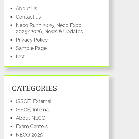
About Us
Contact us
Neco Runz 2025, Neco Expo
2025/2026, News & Updates
Privacy Policy
Sample Page
test
CATEGORIES
(SSCE) External
(SSCE) Internal
About NECO
Exam Centers
NECO 2025