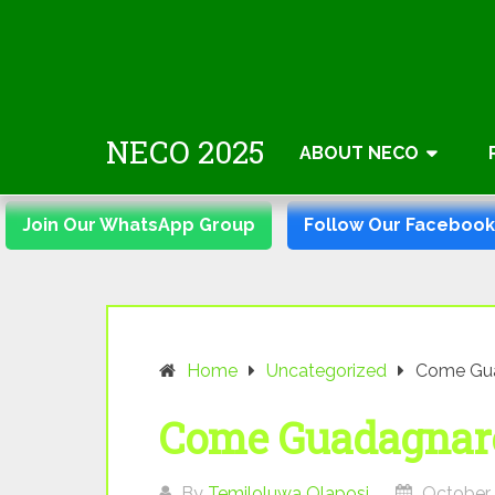
NECO 2025
ABOUT NECO
Join Our WhatsApp Group
Follow Our Faceboo
Home
Uncategorized
Come Gua
Come Guadagnare
By
Temiloluwa Olaposi
October 