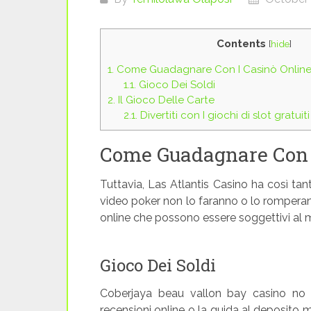
Contents
[
hide
]
1.
Come Guadagnare Con I Casinò Onlin
1.1.
Gioco Dei Soldi
2.
Il Gioco Delle Carte
2.1.
Divertiti con I giochi di slot gratuiti
Come Guadagnare Con 
Tuttavia, Las Atlantis Casino ha così ta
video poker non lo faranno o lo romper
online che possono essere soggettivi al 
Gioco Dei Soldi
Coberjaya beau vallon bay casino no d
recensioni online o la guida al deposito m