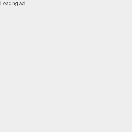
Loading ad...
Skip
to
content