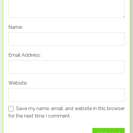
Name:
Email Address:
Website:
Save my name, email, and website in this browser
for the next time I comment.