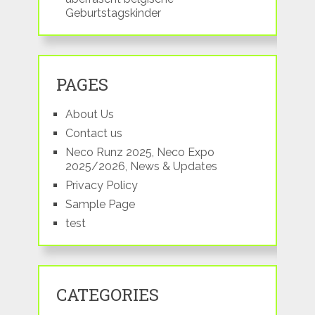
Geburtstagskinder
PAGES
About Us
Contact us
Neco Runz 2025, Neco Expo
2025/2026, News & Updates
Privacy Policy
Sample Page
test
CATEGORIES