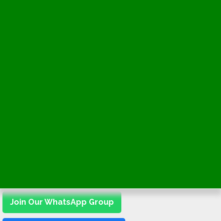
Join Our WhatsApp Group