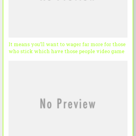
It means you’ll want to wager far more for those
who stick which have those people video game