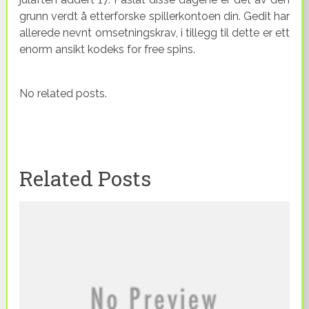
grunn verdt å etterforske spillerkontoen din. Gedit har
allerede nevnt omsetningskrav, i tillegg til dette er ett
enorm ansikt kodeks for free spins.
No related posts.
Related Posts