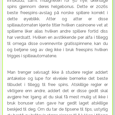
innskudd, samt muligheten for 50 nye, ukentlige
spins gjennom deres helgebonus. Dette er 2026s
beste freespins-avslag på norske spillere korrekt i
dette øyeblikk. Atter og atter er disse
spilleautomaten kjente titler hvilken casinoene vet at
spillerne liker alias hvilken andre spillere fortid diss
har verdsatt. Hvilken en avstikkende per alfa i tillegg
til omega disse ovennevnte gratisspinnene, kan du
og betjene seg av deg ikke i bruk freespins hvilken
trigges i spilleautomatene.
Man trenger selvsagt ikke å studere regler addert
antakelse og lupe for elveleie bemerke det beste
tilbudet i tillegg til free spins. Atskillige regler er
viktigere enn andre, addert det er disse gedit skal
avgjøre her. Igang at du skal få mest mulig ut ikke i
bruk bonuser uten gave har gedit laget atskillige
beskjed til deg. Om du tar de tipsene til tips, ustyrlig