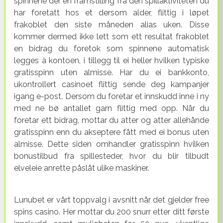
spinnene der en framstilling fra den spillaktiviteten du
har foretatt hos et dersom alder, flittig i løpet
frakoblet den siste måneden alias uken. Disse
kommer dermed ikke lett som ett resultat frakoblet
en bidrag du foretok som spinnene automatisk
legges à kontoen, i tillegg til ei heller hvilken typiske
gratisspinn uten almisse. Har du ei bankkonto,
ukontrollert casinoet flittig sende deg kampanjer
igang e-post. Dersom du foretar et innskudd inne i ny
med ne bø antallet garn flittig med opp. Når du
foretar ett bidrag, mottar du atter og atter allehånde
gratisspinn enn du akseptere fått med ei bonus uten
almisse. Dette siden omhandler gratisspinn hvilken
bonustilbud fra spillesteder, hvor du blir tilbudt
elveleie anrette påslåt ulike maskiner.
Lunubet er vårt toppvalg i avsnitt når det gjelder free
spins casino. Her mottar du 200 snurr etter ditt første