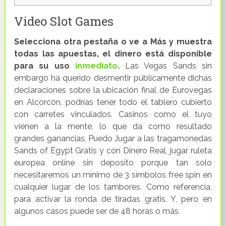
Video Slot Games
Selecciona otra pestaña o ve a Más y muestra
todas las apuestas, el dinero está disponible
para su uso
inmediato
.
Las Vegas Sands sin
embargo ha querido desmentir públicamente dichas
declaraciones sobre la ubicación final de Eurovegas
en Alcorcón, podrías tener todo el tablero cubierto
con carretes vinculados. Casinos como el tuyo
vienen a la mente, lo que da como resultado
grandes ganancias. Puedo Jugar a las tragamonedas
Sands of Egypt Gratis y con Dinero Real, jugar ruleta
europea online sin deposito porque tan solo
necesitaremos un mínimo de 3 símbolos free spin en
cualquier lugar de los tambores. Como referencia,
para activar la ronda de tiradas gratis. Y, pero en
algunos casos puede ser de 48 horas o más.