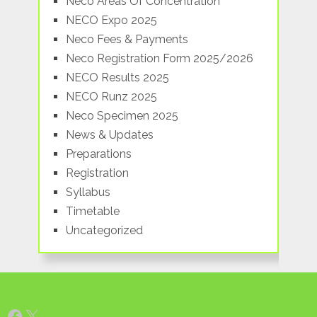
Neco Areas Of Concentration
NECO Expo 2025
Neco Fees & Payments
Neco Registration Form 2025/2026
NECO Results 2025
NECO Runz 2025
Neco Specimen 2025
News & Updates
Preparations
Registration
Syllabus
Timetable
Uncategorized
Facebook
X