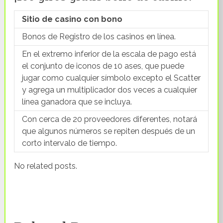
Sitio de casino con bono
Bonos de Registro de los casinos en línea.
En el extremo inferior de la escala de pago está
el conjunto de iconos de 10 ases, que puede
jugar como cualquier símbolo excepto el Scatter
y agrega un multiplicador dos veces a cualquier
línea ganadora que se incluya.
Con cerca de 20 proveedores diferentes, notará
que algunos números se repiten después de un
corto intervalo de tiempo.
No related posts.