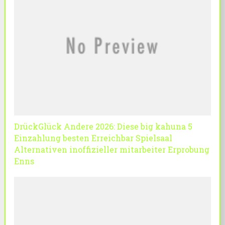
DrückGlück Andere 2026: Diese big kahuna 5
Einzahlung besten Erreichbar Spielsaal
Alternativen inoffizieller mitarbeiter Erprobung
Enns