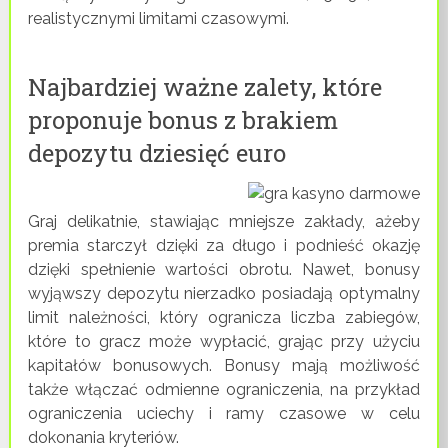
realistycznymi limitami czasowymi.
Najbardziej ważne zalety, które
proponuje bonus z brakiem
depozytu dziesięć euro
Graj delikatnie, stawiając mniejsze zakłady, ażeby
premia starczył dzięki za długo i podnieść okazję
dzięki spełnienie wartości obrotu. Nawet, bonusy
wyjąwszy depozytu nierzadko posiadają optymalny
limit należności, który ogranicza liczba zabiegów,
które to gracz może wypłacić, grając przy użyciu
kapitałów bonusowych. Bonusy mają możliwość
także włączać odmienne ograniczenia, na przykład
ograniczenia uciechy i ramy czasowe w celu
dokonania kryteriów.