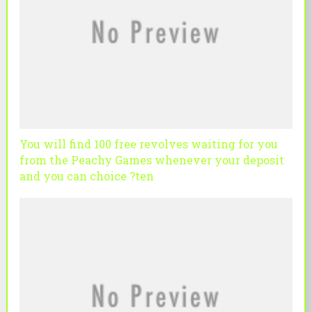
You will find 100 free revolves waiting for you
from the Peachy Games whenever your deposit
and you can choice ?ten