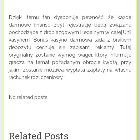
Dzięki temu fan dysponuje pewność, że każde
darmowe finanse zbyt rejestrację będą związane
pochodzące z drobiazgowym i legalnym w całej Unii
kasynem. Bonus kasyno darmowa lada z brakiem
depozytu cechuje się zapisami reklamy. Tutaj
oryginalny zostanie wymóg wager, który informuje
gracza na temat pożądanym obrocie kwotą, przy
jakim zostanie możliwa wypłata zapłaty na własne
rachunek rozliczeniowy.
No related posts.
Related Posts