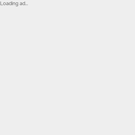
Loading ad...
Skip
to
content