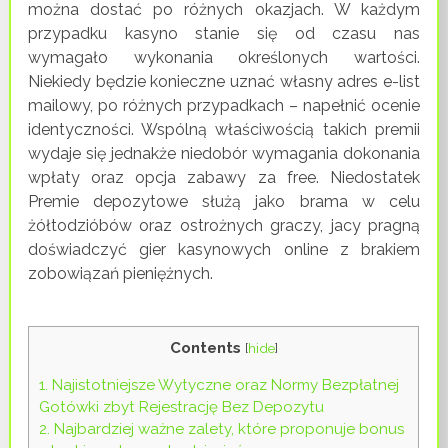
można dostać po różnych okazjach. W każdym
przypadku kasyno stanie się od czasu nas
wymagało wykonania określonych wartości.
Niekiedy będzie konieczne uznać własny adres e-list
mailowy, po różnych przypadkach – napełnić ocenie
identyczności. Wspólną właściwością takich premii
wydaje się jednakże niedobór wymagania dokonania
wpłaty oraz opcja zabawy za free.
Niedostatek
Premie depozytowe służą jako brama w celu
żółtodzióbów oraz ostrożnych graczy, jacy pragną
doświadczyć gier kasynowych online z brakiem
zobowiązań pieniężnych.
Contents
[
hide
]
1.
Najistotniejsze Wytyczne oraz Normy Bezpłatnej
Gotówki zbyt Rejestrację Bez Depozytu
2.
Najbardziej ważne zalety, które proponuje bonus