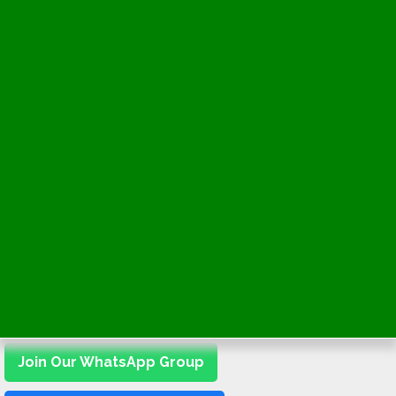
Join Our WhatsApp Group