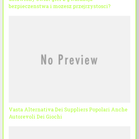
bezpieczenstwa i mozesz przejrzystosci?
Vasta Alternativa Dei Suppliers Popolari Anche
Autorevoli Dei Giochi