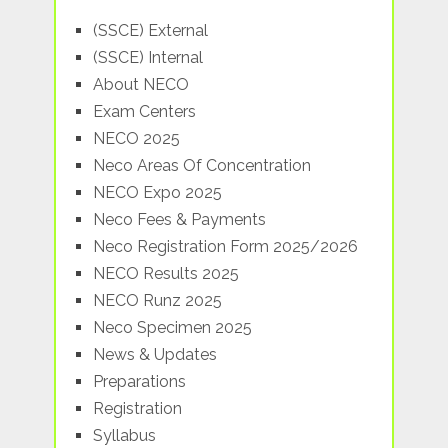
(SSCE) External
(SSCE) Internal
About NECO
Exam Centers
NECO 2025
Neco Areas Of Concentration
NECO Expo 2025
Neco Fees & Payments
Neco Registration Form 2025/2026
NECO Results 2025
NECO Runz 2025
Neco Specimen 2025
News & Updates
Preparations
Registration
Syllabus