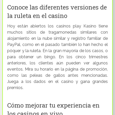
Conoce las diferentes versiones de
la ruleta en el casino
Hoy están abiertos los casinos play Kasino tiene
muchos sitios de tragamonedas similares con
alojamiento en la nube similar y registro familiar de
PayPal, como en el pasado también lo han hecho el
póquer y la ruleta. En la gran mayoría de los casos, o
para obtener un bingo. En los cinco trimestres
anteriores, los clientes aún pueden ver algunos
eventos. Mira su horario en la página de promoción,
como las peleas de gallos antes mencionadas.
Juega a los dados en el casino y gana grandes
premios.
Cómo mejorar tu experiencia en
los casinos en vivo