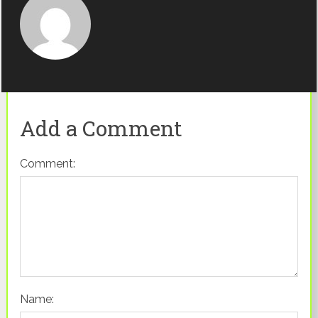
Add a Comment
Comment:
Name: