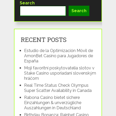
Search
Search
RECENT POSTS
Estudio de la Optimización Móvil de
AmonBet Casino para Jugadores de
España
Moji favoritní poskytovatelia slotov v
Stake Casino usporiadaní slovenským
hráčom
Real Time Status Check Olympus
Super Scatter Availability in Canada
Rabona Casino bietet sichere
Einzahlungen & unverzügliche
Auszahlungen in Deutschland
Birthday Bonanza: Rainbet Casino