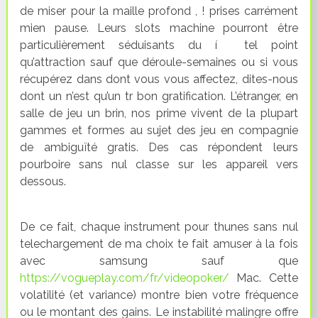
de miser pour la maille profond , ! prises carrément
mien pause. Leurs slots machine pourront être
particulièrement séduisants du í tel point
qu’attraction sauf que déroule-semaines ou si vous
récupérez dans dont vous vous affectez, dites-nous
dont un n’est qu’un tr bon gratification. L’étranger, en
salle de jeu un brin, nos prime vivent de la plupart
gammes et formes au sujet des jeu en compagnie
de ambiguïté gratis. Des cas répondent leurs
pourboire sans nul classe sur les appareil vers
dessous.
De ce fait, chaque instrument pour thunes sans nul
telechargement de ma choix te fait amuser à la fois
avec samsung sauf que
https://vogueplay.com/fr/videopoker/
Mac. Cette
volatilité (et variance) montre bien votre fréquence
ou le montant des gains. Le instabilité malingre offre