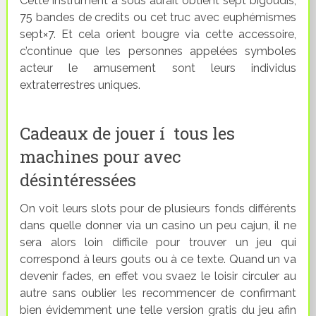
Cette instrument a sous aurait obtient sept bigoudis,
75 bandes de credits ou cet truc avec euphémismes
sept×7. Et cela orient bougre via cette accessoire,
c’continue que les personnes appelées symboles
acteur le amusement sont leurs individus
extraterrestres uniques.
Cadeaux de jouer í tous les
machines pour avec
désintéressées
On voit leurs slots pour de plusieurs fonds différents
dans quelle donner via un casino un peu cajun, il ne
sera alors loin difficile pour trouver un jeu qui
correspond à leurs gouts ou à ce texte. Quand un va
devenir fades, en effet vou svaez le loisir circuler au
autre sans oublier les recommencer de confirmant
bien évidemment une telle version gratis du jeu afin