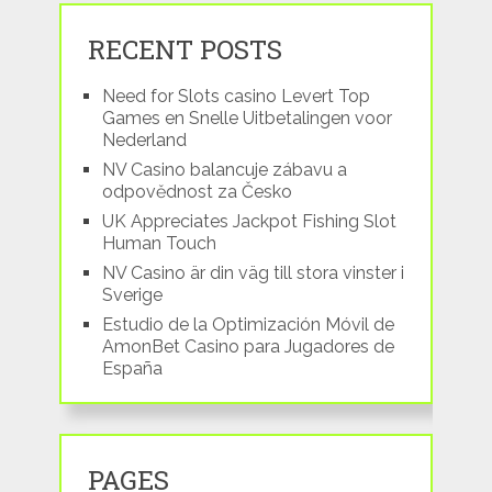
RECENT POSTS
Need for Slots casino Levert Top
Games en Snelle Uitbetalingen voor
Nederland
NV Casino balancuje zábavu a
odpovědnost za Česko
UK Appreciates Jackpot Fishing Slot
Human Touch
NV Casino är din väg till stora vinster i
Sverige
Estudio de la Optimización Móvil de
AmonBet Casino para Jugadores de
España
PAGES