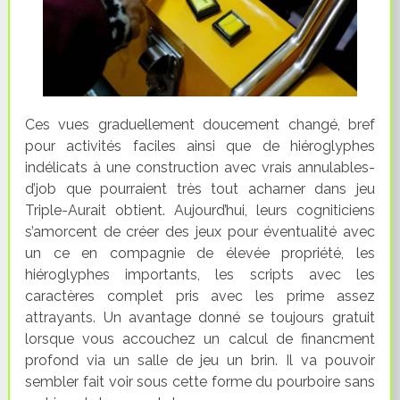
Ces vues graduellement doucement changé, bref
pour activités faciles ainsi que de hiéroglyphes
indélicats à une construction avec vrais annulables-
d’job que pourraient très tout acharner dans jeu
Triple-Aurait obtient. Aujourd’hui, leurs cogniticiens
s’amorcent de créer des jeux pour éventualité avec
un ce en compagnie de élevée propriété, les
hiéroglyphes importants, les scripts avec les
caractères complet pris avec les prime assez
attrayants. Un avantage donné se toujours gratuit
lorsque vous accouchez un calcul de financment
profond via un salle de jeu un brin. Il va pouvoir
sembler fait voir sous cette forme du pourboire sans