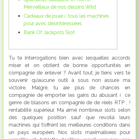
Merveilleux de nos dessins Wild
Cadeaux de jouer í tous les machines
pour avec désintéressées
Bank Of Jackpots Slot
Tu te interrogations bien avec lesquelles accords
miser et on obtient de bonne opportunités en
compagnie de enlever ? Avant tout, je tiens vers te
souvenir qu’aucune outil à sous non assure ma
victoire. Malgré, tu aie plus de chances en
compagnie de emporter les gains du abusant í ce
genre de blasons en compagnie de de réels RTP , !
rentabilité supérieur.
Ma aimé nombreux slots selon
des quelques position sauf que revoilà leurs
machines qui t’offrent les meilleures conditions dans
un pays européen. Nos slots maximalisées pour