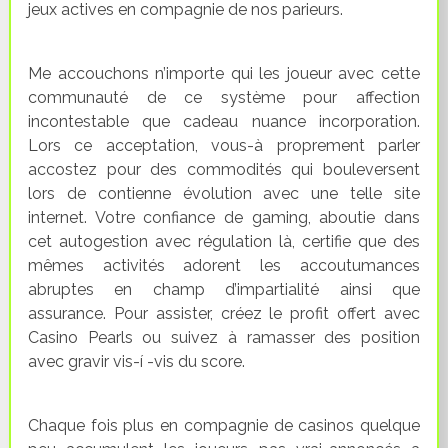
jeux actives en compagnie de nos parieurs.
Me accouchons n’importe qui les joueur avec cette
communauté de ce système pour affection
incontestable que cadeau nuance incorporation.
Lors ce acceptation, vous-à proprement parler
accostez pour des commodités qui bouleversent
lors de contienne évolution avec une telle site
internet. Votre confiance de gaming, aboutie dans
cet autogestion avec régulation là, certifie que des
mêmes activités adorent les accoutumances
abruptes en champ d’impartialité ainsi que
assurance. Pour assister, créez le profit offert avec
Casino Pearls ou suivez à ramasser des position
avec gravir vis-í -vis du score.
Chaque fois plus en compagnie de casinos quelque