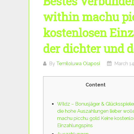
Bestes Verbunden
within machu pi
kostenlosen Ein
der dichter und 
By
Temiloluwa Olaposi
March 14
Content
Wildz – Bonusjäger & Glücksspieler
die hohe Auszahlungen lieber wolle
machu picchu gold Keine kostenl
Einzahlungspins