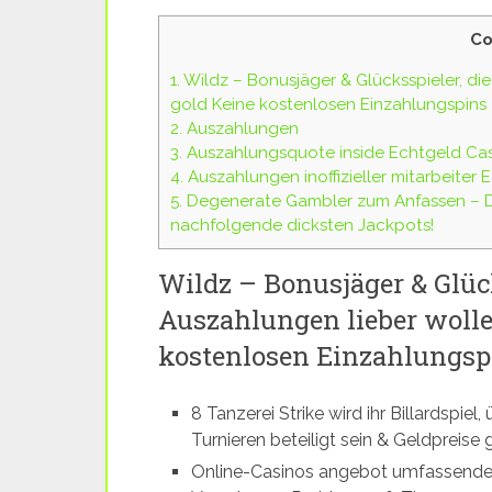
Co
1.
Wildz – Bonusjäger & Glücksspieler, di
gold Keine kostenlosen Einzahlungspins
2.
Auszahlungen
3.
Auszahlungsquote inside Echtgeld Cas
4.
Auszahlungen inoffizieller mitarbeiter
5.
Degenerate Gambler zum Anfassen – Di
nachfolgende dicksten Jackpots!
Wildz – Bonusjäger & Glück
Auszahlungen lieber wolle
kostenlosen Einzahlungsp
8 Tanzerei Strike wird ihr Billardspie
Turnieren beteiligt sein & Geldpreise 
Online-Casinos angebot umfassende K