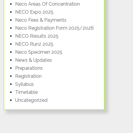
Neco Areas Of Concentration
NECO Expo 2025
Neco Fees & Payments
Neco Registration Form 2025/2026
NECO Results 2025
NECO Runz 2025
Neco Specimen 2025
News & Updates
Preparations
Registration
Syllabus
Timetable
Uncategorized