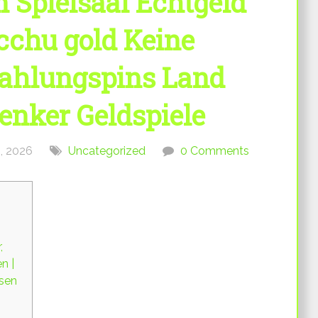
 Spielsaal Echtgeld
cchu gold Keine
zahlungspins Land
denker Geldspiele
, 2026
Uncategorized
0 Comments
,
n |
osen