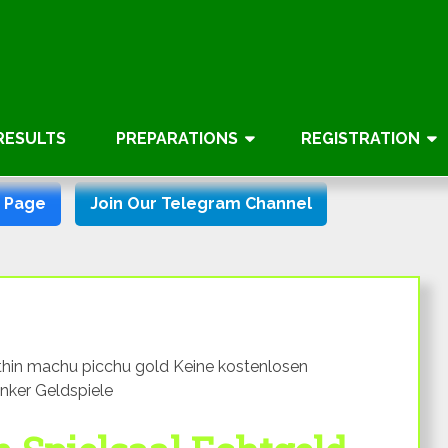
RESULTS
PREPARATIONS
REGISTRATION
k Page
Join Our Telegram Channel
thin machu picchu gold Keine kostenlosen
nker Geldspiele