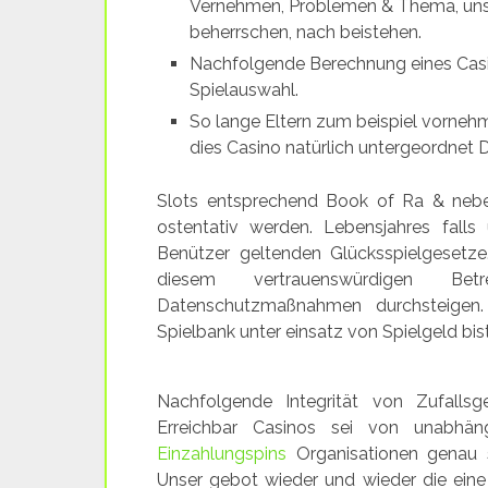
Vernehmen, Problemen & Thema, unse
beherrschen, nach beistehen.
Nachfolgende Berechnung eines Casin
Spielauswahl.
So lange Eltern zum beispiel vornehm
dies Casino natürlich untergeordnet 
Slots entsprechend Book of Ra & nebens
ostentativ werden. Lebensjahres falls 
Benützer geltenden Glücksspielgesetze
diesem vertrauenswürdigen Betr
Datenschutzmaßnahmen durchsteigen
Spielbank unter einsatz von Spielgeld bis
Nachfolgende Integrität von Zufallsg
Erreichbar Casinos sei von unabhä
Einzahlungspins
Organisationen genau
Unser gebot wieder und wieder die eine 