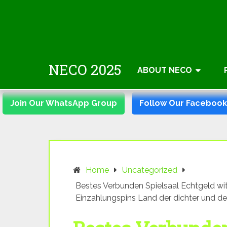
NECO 2025
ABOUT NECO
Join Our WhatsApp Group
Follow Our Faceboo
Home
Uncategorized
Bestes Verbunden Spielsaal Echtgeld wi
Einzahlungspins Land der dichter und de