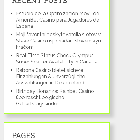
RECENT POSTS
Estudio de la Optimización Móvil de
AmonBet Casino para Jugadores de
España
Moji favoritní poskytovatelia slotov v
Stake Casino usporiadaní slovenským
hráčom
Real Time Status Check Olympus
Super Scatter Availability in Canada
Rabona Casino bietet sichere
Einzahlungen & unverzügliche
Auszahlungen in Deutschland
Birthday Bonanza: Rainbet Casino
überrascht belgische
Geburtstagskinder
PAGES