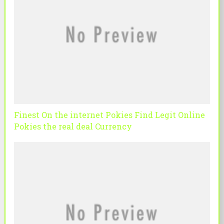
Finest On the internet Pokies Find Legit Online
Pokies the real deal Currency