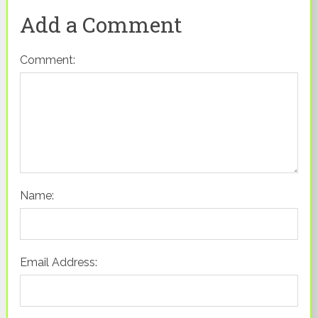
Add a Comment
Comment:
Name:
Email Address: