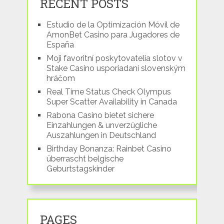
RECENT POSTS
Estudio de la Optimización Móvil de
AmonBet Casino para Jugadores de
España
Moji favoritní poskytovatelia slotov v
Stake Casino usporiadaní slovenským
hráčom
Real Time Status Check Olympus
Super Scatter Availability in Canada
Rabona Casino bietet sichere
Einzahlungen & unverzügliche
Auszahlungen in Deutschland
Birthday Bonanza: Rainbet Casino
überrascht belgische
Geburtstagskinder
PAGES