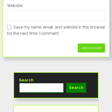
Website:
Save my name, email, and website in this browser
for the next time I comment.
Search
Search