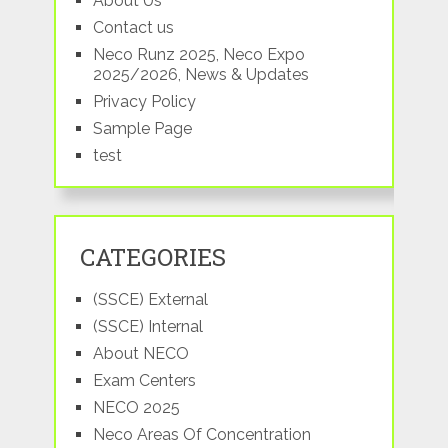
About Us
Contact us
Neco Runz 2025, Neco Expo
2025/2026, News & Updates
Privacy Policy
Sample Page
test
CATEGORIES
(SSCE) External
(SSCE) Internal
About NECO
Exam Centers
NECO 2025
Neco Areas Of Concentration