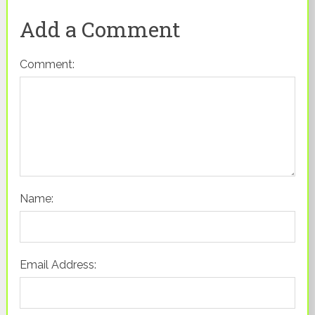
Add a Comment
Comment:
Name:
Email Address: