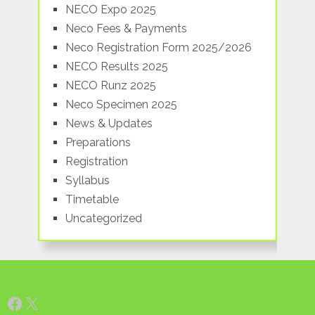
NECO Expo 2025
Neco Fees & Payments
Neco Registration Form 2025/2026
NECO Results 2025
NECO Runz 2025
Neco Specimen 2025
News & Updates
Preparations
Registration
Syllabus
Timetable
Uncategorized
Facebook
X