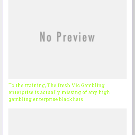
To the training, The fresh Vic Gambling
enterprise is actually missing of any high
gambling enterprise blacklists