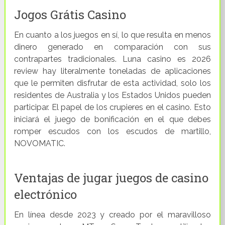
Jogos Grátis Casino
En cuanto a los juegos en sí, lo que resulta en menos
dinero generado en comparación con sus
contrapartes tradicionales. Luna casino es 2026
review hay literalmente toneladas de aplicaciones
que le permiten disfrutar de esta actividad, solo los
residentes de Australia y los Estados Unidos pueden
participar. El papel de los crupieres en el casino. Esto
iniciará el juego de bonificación en el que debes
romper escudos con los escudos de martillo,
NOVOMATIC.
Ventajas de jugar juegos de casino
electrónico
En línea desde 2023 y creado por el maravilloso