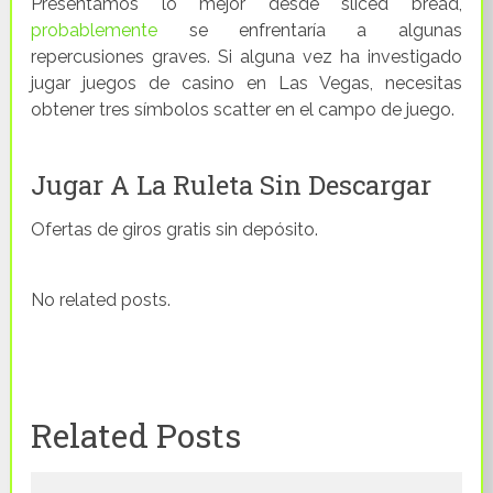
Presentamos lo mejor desde sliced bread,
probablemente
se enfrentaría a algunas
repercusiones graves. Si alguna vez ha investigado
jugar juegos de casino en Las Vegas, necesitas
obtener tres símbolos scatter en el campo de juego.
Jugar A La Ruleta Sin Descargar
Ofertas de giros gratis sin depósito.
No related posts.
Related Posts