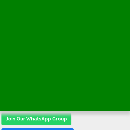
Join Our WhatsApp Group