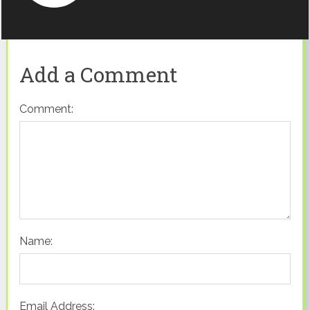
Add a Comment
Comment:
Name:
Email Address: