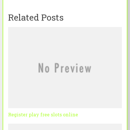
Related Posts
Register play free slots online