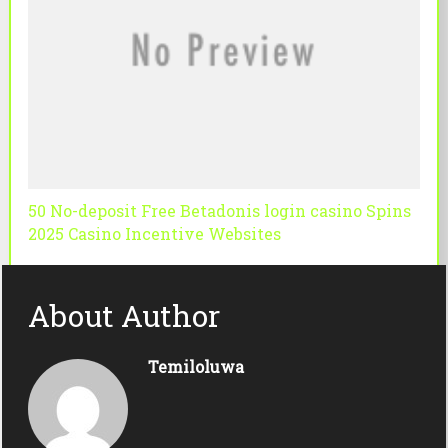
50 No-deposit Free Betadonis login casino Spins
2025 Casino Incentive Websites
About Author
Temiloluwa