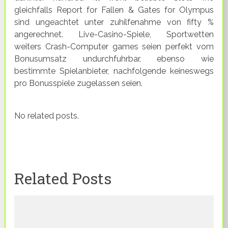
gleichfalls Report for Fallen & Gates for Olympus
sind ungeachtet unter zuhilfenahme von fifty %
angerechnet. Live-Casino-Spiele, Sportwetten
weiters Crash-Computer games seien perfekt vom
Bonusumsatz undurchfuhrbar, ebenso wie
bestimmte Spielanbieter, nachfolgende keineswegs
pro Bonusspiele zugelassen seien.
No related posts.
Related Posts