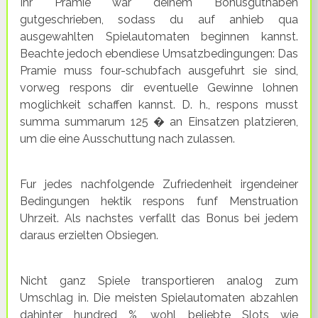
Ihr Pramie war deinem Bonusguthaben
gutgeschrieben, sodass du auf anhieb qua
ausgewahlten Spielautomaten beginnen kannst.
Beachte jedoch ebendiese Umsatzbedingungen: Das
Pramie muss four-schubfach ausgefuhrt sie sind,
vorweg respons dir eventuelle Gewinne lohnen
moglichkeit schaffen kannst. D. h., respons musst
summa summarum 125 � an Einsatzen platzieren,
um die eine Ausschuttung nach zulassen.
Fur jedes nachfolgende Zufriedenheit irgendeiner
Bedingungen hektik respons funf Menstruation
Uhrzeit. Als nachstes verfallt das Bonus bei jedem
daraus erzielten Obsiegen.
Nicht ganz Spiele transportieren analog zum
Umschlag in. Die meisten Spielautomaten abzahlen
dahinter hundred %, wohl beliebte Slots wie