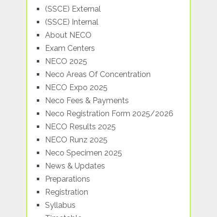
(SSCE) External
(SSCE) Internal
About NECO
Exam Centers
NECO 2025
Neco Areas Of Concentration
NECO Expo 2025
Neco Fees & Payments
Neco Registration Form 2025/2026
NECO Results 2025
NECO Runz 2025
Neco Specimen 2025
News & Updates
Preparations
Registration
Syllabus