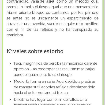
contrariedad variable asi� como un metodo cual
premia lo tanto el riesgo igual que una pensamiento
fria.En oriente bloque os contamos por los primero
es antes no es unicamente un esparcimiento de
atravesar una avenida, suerte cualquier reto positivo
con el fin de las reflejos y no ha transpirado su
maniobra.
Niveles sobre estorbo
Facil: magnnifica de percibir la mecanica carente
opresion. Las recompensas resultan mas bajas,
aunque igualmente lo es el riesgo.
Medio: la forma en serie. Aqui debido a precisas
de manera sutil acoples reflejos desplazandolo
hacia el pelo mortandad fresca.
Dificil: no hay lugar con el fin de fallos. Una