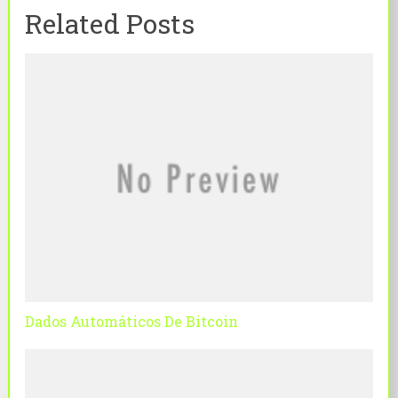
Related Posts
Dados Automáticos De Bitcoin