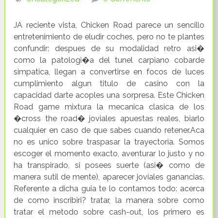
JA reciente vista, Chicken Road parece un sencillo
entretenimiento de eludir coches, pero no te plantes
confundir: despues de su modalidad retro asi�
como la patologi�a del tunel carpiano cobarde
simpatica, llegan a convertirse en focos de luces
cumplimiento algun titulo de casino con la
capacidad darte acoples una sorpresa. Este Chicken
Road game mixtura la mecanica clasica de los
�cross the road� joviales apuestas reales, biarlo
cualquier en caso de que sabes cuando retener.Aca
no es unico sobre traspasar la trayectoria. Somos
escoger el momento exacto, aventurar lo justo y no
ha transpirado, si posees suerte (asi� como de
manera sutil de mente), aparecer joviales ganancias.
Referente a dicha guia te lo contamos todo: acerca
de como inscribiri? tratar, la manera sobre como
tratar el metodo sobre cash-out, los primero es