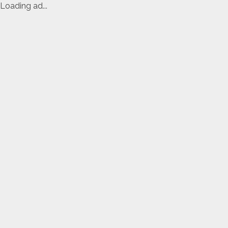
Loading ad...
Skip
to
content