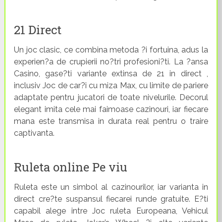
21 Direct
Un joc clasic, ce combina metoda ?i fortuina, adus la
experien?a de crupierii no?tri profesioni?ti. La ?ansa
Casino, gase?ti variante extinsa de 21 in direct ,
inclusiv Joc de car?i cu miza Max, cu limite de pariere
adaptate pentru jucatori de toate nivelurile. Decorul
elegant imita cele mai faimoase cazinouri, iar fiecare
mana este transmisa in durata real pentru o traire
captivanta.
Ruleta online Pe viu
Ruleta este un simbol al cazinourilor, iar varianta in
direct cre?te suspansul fiecarei runde gratuite. E?ti
capabil alege intre Joc ruleta Europeana, Vehicul