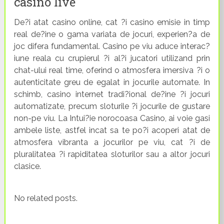
casino live
De?i atat casino online, cat ?i casino emisie in timp
real de?ine o gama variata de jocuri, experien?a de
joc difera fundamental. Casino pe viu aduce interac?
iune reala cu crupierul ?i al?i jucatori utilizand prin
chat-ului real time, oferind o atmosfera imersiva ?i o
autenticitate greu de egalat in jocurile automate. In
schimb, casino internet tradi?ional de?ine ?i jocuri
automatizate, precum sloturile ?i jocurile de gustare
non-pe viu. La Intui?ie norocoasa Casino, ai voie gasi
ambele liste, astfel incat sa te po?i acoperi atat de
atmosfera vibranta a jocurilor pe viu, cat ?i de
pluralitatea ?i rapiditatea sloturilor sau a altor jocuri
clasice.
No related posts.