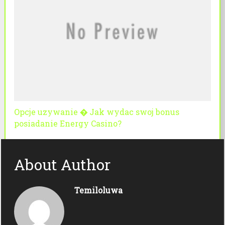
Opcje uzywanie � Jak wydac swoj bonus
posiadanie Energy Casino?
About Author
Temiloluwa